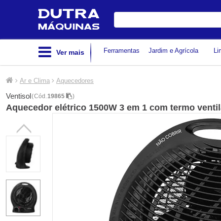
Digite
sua
busca
Ferramentas
Jardim e Agrícola
Li
Ver mais
Ar e Clima
Aquecedores
Ventisol
(
Cód.
19865
)
Aquecedor elétrico 1500W 3 em 1 com termo ventil