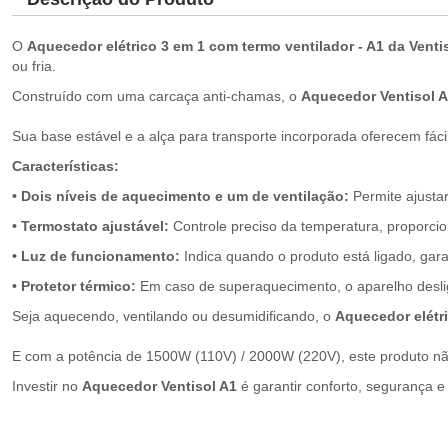
O
Aquecedor elétrico 3 em 1 com termo ventilador - A1 da Venti
ou fria.
Construído com uma carcaça anti-chamas, o
Aquecedor Ventisol 
Sua base estável e a alça para transporte incorporada oferecem fác
Características:
• Dois níveis de aquecimento e um de ventilação:
Permite ajustar
• Termostato ajustável:
Controle preciso da temperatura, proporci
• Luz de funcionamento:
Indica quando o produto está ligado, gar
• Protetor térmico:
Em caso de superaquecimento, o aparelho desli
Seja aquecendo, ventilando ou desumidificando, o
Aquecedor elétri
E com a potência de 1500W (110V) / 2000W (220V), este produto não
Investir no
Aquecedor Ventisol A1
é garantir conforto, segurança e 