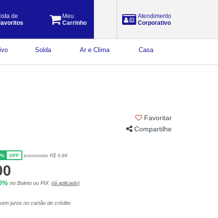
ista de
Meu
Atendimento
avoritos
Carrinho
Corporativo
ivo
Solda
Ar e Clima
Casa
Favoritar
Compartilhe
5%
economize R$ 9,88
OFF
00
10%
no Boleto ou PIX
(já aplicado)
em juros no cartão de crédito