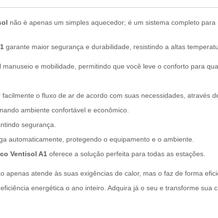
sol
não é apenas um simples aquecedor; é um sistema completo para m
A1
garante maior segurança e durabilidade, resistindo a altas tempe
il manuseio e mobilidade, permitindo que você leve o conforto para q
 facilmente o fluxo de ar de acordo com suas necessidades, através de
onando ambiente confortável e econômico.
antindo segurança.
ga automaticamente, protegendo o equipamento e o ambiente.
co Ventisol A1
oferece a solução perfeita para todas as estações.
 apenas atende às suas exigências de calor, mas o faz de forma efici
eficiência energética o ano inteiro. Adquira já o seu e transforme sua