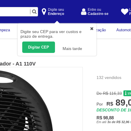
Digite seu
Entre ou
L
Endereço
Cadastre-se
F
Instrumentos de
mpeza
Construção Civil
Organização
Automot
Digite seu CEP para ver custos e
Medição
prazo de entrega.
Digitar CEP
Mais tarde
ador - A1 110V
132 vendidos
De R$ 116,33
1
89,
R$
Por
DESCONTO DE 
R$ 98,88
Em até
3x de R$ 32,96
s