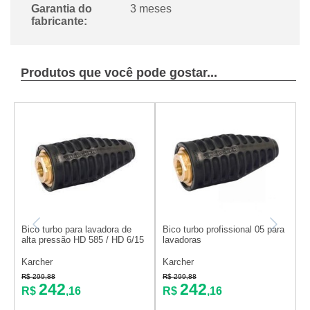
Garantia do
3 meses
fabricante:
Produtos que você pode gostar...
Bico turbo para lavadora de
Bico turbo profissional 05 para
P
alta pressão HD 585 / HD 6/15
lavadoras
p
p
Karcher
Karcher
K
R$ 299,88
R$ 299,88
R
242
242
R$
,16
R$
,16