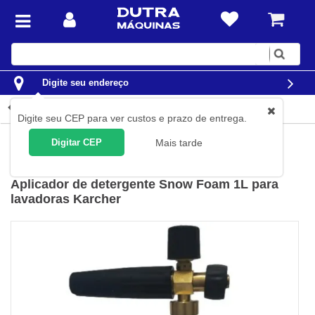
Digite
sua
busca
Digite seu endereço
Detalhes do produto
Digite seu CEP para ver custos e prazo de entrega.
Limpeza
Acessórios Para Lavadoras de Alta Pressão
Digitar CEP
Mais tarde
Karcher
(
Cód.
93131740
)
Aplicador de detergente Snow Foam 1L para
lavadoras Karcher