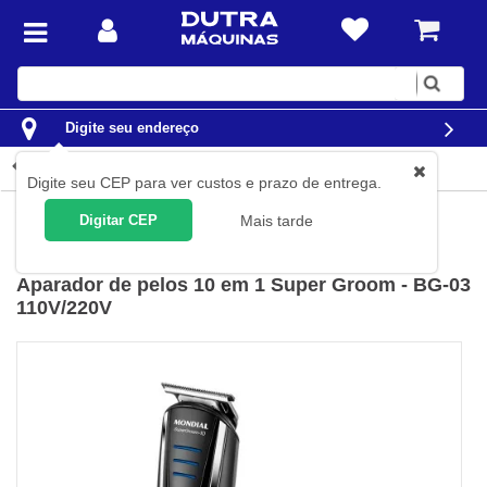
Digite
sua
busca
Digite seu endereço
Detalhes do produto
Digite seu CEP para ver custos e prazo de entrega.
Casa
Cuidados pessoais
Aparadores de cabelo e barba
Digitar CEP
Mais tarde
Mondial
(
Cód.
BG-03
)
Aparador de pelos 10 em 1 Super Groom - BG-03
110V/220V