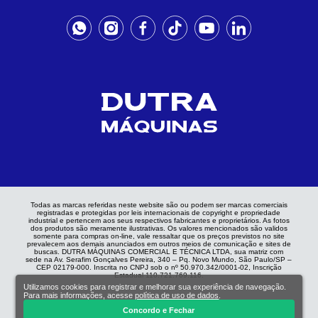
Todas as marcas referidas neste website são ou podem ser marcas comerciais
registradas e protegidas por leis internacionais de copyright e propriedade
industrial e pertencem aos seus respectivos fabricantes e proprietários. As fotos
dos produtos são meramente ilustrativas. Os valores mencionados são validos
somente para compras on-line, vale ressaltar que os preços previstos no site
prevalecem aos demais anunciados em outros meios de comunicação e sites de
buscas. DUTRA MÁQUINAS COMERCIAL E TÉCNICA LTDA, sua matriz com
sede na Av. Serafim Gonçalves Pereira, 340 – Pq. Novo Mundo, São Paulo/SP –
CEP 02179-000. Inscrita no CNPJ sob o nº 50.970.342/0001-02, Inscrição
Estadual 110.721.769.116.
Utilizamos cookies para registrar e melhorar sua experiência de navegação.
Para mais informações, acesse
política de uso de dados
.
Concordo e Fechar