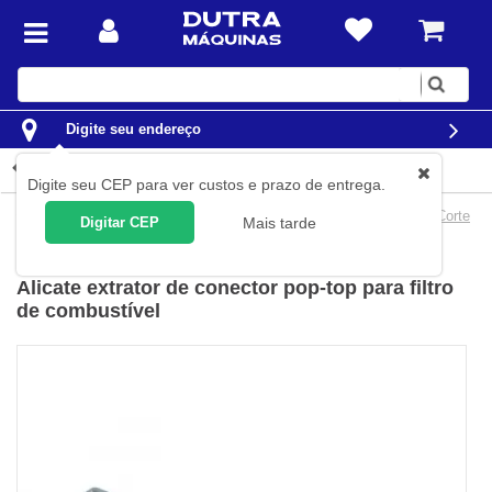
Digite
sua
busca
Digite seu endereço
Detalhes do produto
Digite seu CEP para ver custos e prazo de entrega.
Ferramentas
Ferramentas Manuais
Alicates
Alicates de Corte
Digitar CEP
Mais tarde
Sigma
(
Cód.
0699930030
)
Alicate extrator de conector pop-top para filtro
de combustível