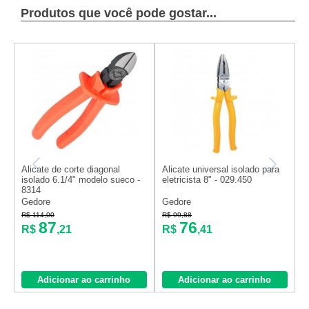
Produtos que você pode gostar...
A
Alicate de corte diagonal
Alicate universal isolado para
c
isolado 6.1/4" modelo sueco -
eletricista 8" - 029.450
8314
S
Gedore
Gedore
R$ 114,00
R$ 99,88
R
87
76
R$
,21
R$
,41
o
Adicionar ao carrinho
Adicionar ao carrinho