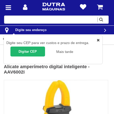
Digite
sua
busca
Digite seu endereço
Detalhes do produto
Digite seu CEP para ver custos e prazo de entrega.
Instrumentos de Medição
Alicates Amperímetros
Digitar CEP
Mais tarde
Vonder
(
Cód.
38.70.600.200
)
Alicate amperímetro digital inteligente -
AAV6002i