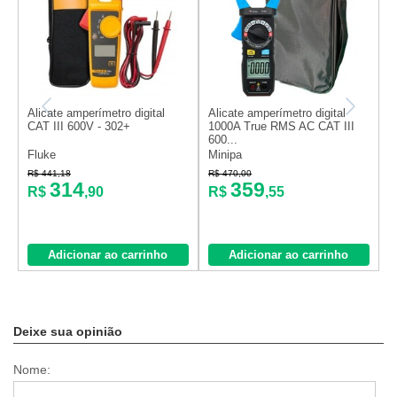
Alicate amperímetro digital
Alicate amperímetro digital
A
CAT III 600V - 302+
1000A True RMS AC CAT III
1
600...
1
Fluke
Minipa
M
R$ 441,18
R$ 470,00
R
314
359
R$
,90
R$
,55
Adicionar ao carrinho
Adicionar ao carrinho
Deixe sua opinião
Nome: