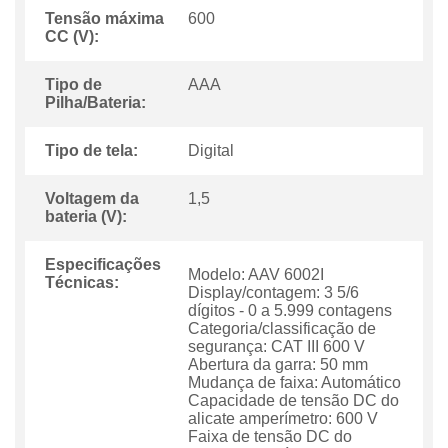
Tensão máxima
600
CC (V):
Tipo de
AAA
Pilha/Bateria:
Tipo de tela:
Digital
Voltagem da
1,5
bateria (V):
Especificações
Modelo: AAV 6002I
Técnicas:
Display/contagem: 3 5/6
dígitos - 0 a 5.999 contagens
Categoria/classificação de
segurança: CAT III 600 V
Abertura da garra: 50 mm
Mudança de faixa: Automático
Capacidade de tensão DC do
alicate amperímetro: 600 V
Faixa de tensão DC do