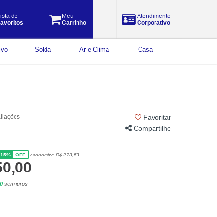
ista de
Meu
Atendimento
avoritos
Carrinho
Corporativo
ivo
Solda
Ar e Clima
Casa
aliações
Favoritar
Compartilhe
15%
economize R$ 273,53
OFF
50,00
00
sem juros