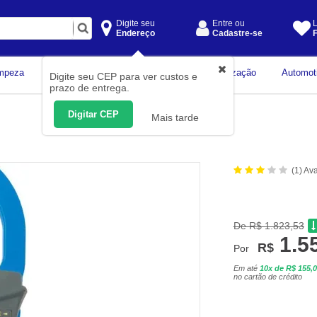
Digite seu
Entre ou
L
Endereço
Cadastre-se
F
Instrumentos de
mpeza
Construção Civil
Organização
Automot
Digite seu CEP para ver custos e
Medição
prazo de entrega.
Digitar CEP
Mais tarde
(1) Av
De R$ 1.823,53
1.5
R$
Por
Em até
10x de R$ 155,
no cartão de crédito