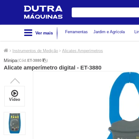
Digite
sua
busca
Ferramentas
Jardim e Agrícola
Li
Ver mais
Instrumentos de Medição
Alicates Amperímetros
Minipa
(
Cód.
ET-3880
)
Alicate amperímetro digital - ET-3880
Vídeo