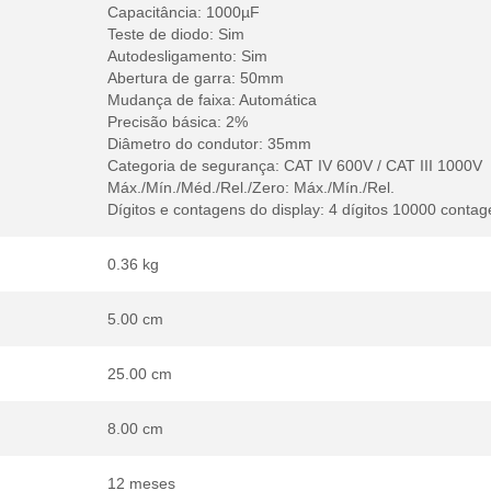
Capacitância: 1000µF
Teste de diodo: Sim
Autodesligamento: Sim
Abertura de garra: 50mm
Mudança de faixa: Automática
Precisão básica: 2%
Diâmetro do condutor: 35mm
Categoria de segurança: CAT IV 600V / CAT III 1000V
Máx./Mín./Méd./Rel./Zero: Máx./Mín./Rel.
Dígitos e contagens do display: 4 dígitos 10000 contag
0.36 kg
5.00 cm
25.00 cm
8.00 cm
12 meses