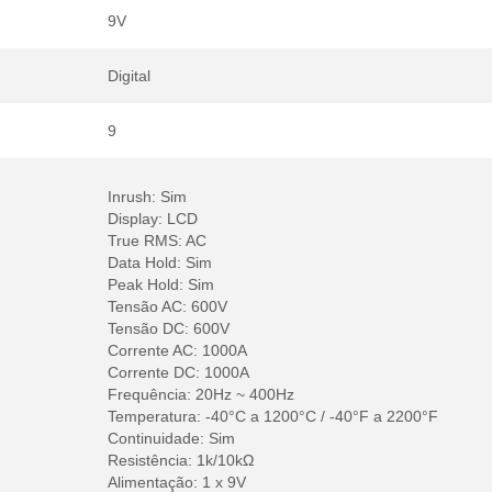
9V
Digital
9
Inrush: Sim
Display: LCD
True RMS: AC
Data Hold: Sim
Peak Hold: Sim
Tensão AC: 600V
Tensão DC: 600V
Corrente AC: 1000A
Corrente DC: 1000A
Frequência: 20Hz ~ 400Hz
Temperatura: -40°C a 1200°C / -40°F a 2200°F
Continuidade: Sim
Resistência: 1k/10kΩ
Alimentação: 1 x 9V