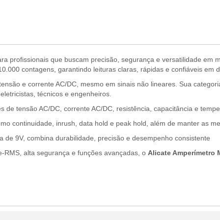
ara profissionais que buscam precisão, segurança e versatilidade em me
0.000 contagens, garantindo leituras claras, rápidas e confiáveis em d
tensão e corrente AC/DC, mesmo em sinais não lineares. Sua categori
etricistas, técnicos e engenheiros.
 de tensão AC/DC, corrente AC/DC, resistência, capacitância e tempe
o continuidade, inrush, data hold e peak hold, além de manter as med
a de 9V, combina durabilidade, precisão e desempenho consistente
rue-RMS, alta segurança e funções avançadas, o
Alicate Amperímetro