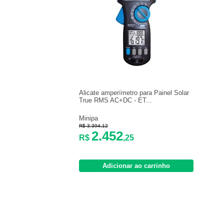
Alicate amperímetro para Painel Solar
True RMS AC+DC - ET...
Minipa
R$ 3.394,12
2.452
R$
,25
Adicionar ao carrinho