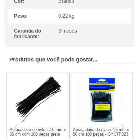
Cor:
Branco
Peso:
0.22 kg
Garantia do
3 meses
fabricante:
Produtos que você pode gostar...
Abraçadeira de nylon 7,6 mm x
Abraçadeira de nylon 7,6 mm x
A
35 cm com 100 peças preta
50 cm 100 peças - GYCTP023
r
-...