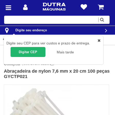
Digite
sua
busca
Digite seu endereço
Detalhes do produto
Digite seu CEP para ver custos e prazo de entrega.
Ferramentas
Acessórios para Ferramentas
Abraçadeiras
Digitar CEP
Mais tarde
Abraçadeiras de Nylon
Goodyear
(
Cód.
GYCTP021W
)
Abraçadeira de nylon 7,6 mm x 20 cm 100 peças
GYCTP021