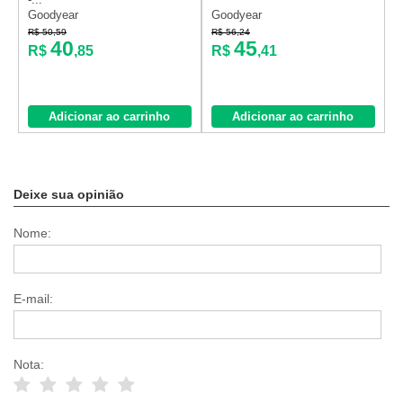
Goodyear
Goodyear
V
R$ 50,59
R$ 56,24
R
40
45
R$
,85
R$
,41
Adicionar ao carrinho
Adicionar ao carrinho
Deixe sua opinião
Nome:
E-mail:
Nota: