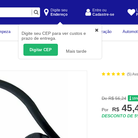
Digite seu
Entre ou
L
Endereço
Cadastre-se
F
Instrumentos de
mpeza
Construção Civil
Organização
Automot
Digite seu CEP para ver custos e
Medição
prazo de entrega.
Digitar CEP
Mais tarde
(5) Av
De R$ 56,24
15
45,
R$
Por
DESCONTO DE 