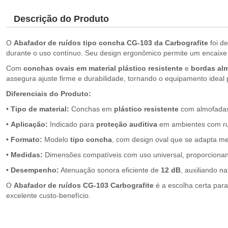
Descrição do Produto
O
Abafador de ruídos tipo concha CG-103 da Carbografite
foi d
durante o uso contínuo. Seu design ergonômico permite um encaixe 
Com
conchas ovais em material plástico resistente
e
bordas al
assegura ajuste firme e durabilidade, tornando o equipamento ideal p
Diferenciais do Produto:
•
Tipo de material:
Conchas em
plástico resistente
com almofada
•
Aplicação:
Indicado para
proteção auditiva
em ambientes com ru
•
Formato:
Modelo
tipo concha
, com design oval que se adapta me
•
Medidas:
Dimensões compatíveis com uso universal, proporcionand
•
Desempenho:
Atenuação sonora eficiente de
12 dB
, auxiliando n
O
Abafador de ruídos CG-103 Carbografite
é a escolha certa pa
excelente custo-benefício.