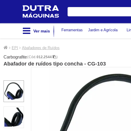
Digite
sua
busca
Ferramentas
Jardim e Agrícola
Li
Ver mais
EPI
Abafadores de Ruídos
Carbografite
(
Cód.
012.2544
)
Abafador de ruídos tipo concha - CG-103