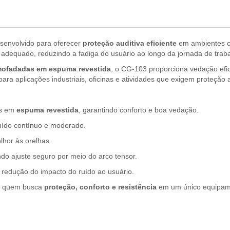
esenvolvido para oferecer
proteção auditiva eficiente
em ambientes co
adequado, reduzindo a fadiga do usuário ao longo da jornada de traba
mofadadas em espuma revestida
, o CG-103 proporciona vedação efi
ara aplicações industriais, oficinas e atividades que exigem proteção a
s em
espuma revestida
, garantindo conforto e boa vedação.
ído contínuo e moderado.
lhor às orelhas.
o ajuste seguro por meio do arco tensor.
a redução do impacto do ruído ao usuário.
ra quem busca
proteção, conforto e resistência
em um único equipamen