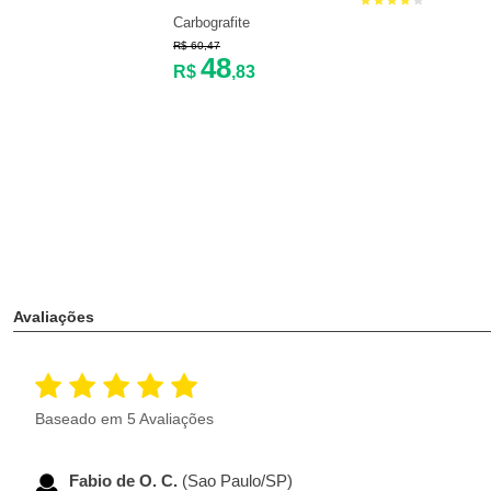
Carbografite
R$ 60,47
48
R$
,83
Avaliações
Baseado em 5 Avaliações
Fabio de O. C.
(Sao Paulo/SP)