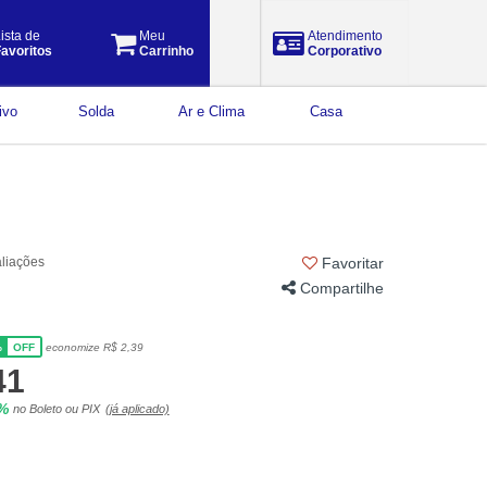
ista de
Meu
Atendimento
avoritos
Carrinho
Corporativo
ivo
Solda
Ar e Clima
Casa
aliações
Favoritar
Compartilhe
%
economize R$ 2,39
OFF
41
5%
no Boleto ou PIX
(já aplicado)