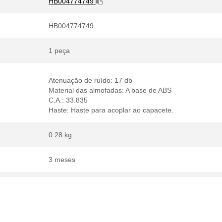
HB004774749
HB004774749
1 peça
Atenuação de ruído: 17 db
Material das almofadas: A base de ABS
C.A.: 33.835
Haste: Haste para acoplar ao capacete.
0.28 kg
3 meses