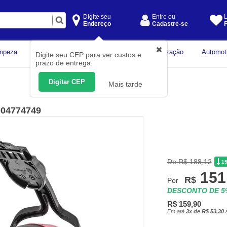
Digite seu
Entre ou
L
Endereço
Cadastre-se
F
Instrumentos de
mpeza
Construção Civil
Organização
Automot
Digite seu CEP para ver custos e
Medição
prazo de entrega.
Digitar CEP
Mais tarde
004774749
De R$ 188,12
1
151
R$
Por
DESCONTO DE 
R$ 159,90
Em até
3x de R$ 53,30
s