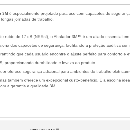
a 3M
é especialmente projetado para uso com capacetes de segurança,
 longas jornadas de trabalho.
e ruído de 17 dB (NRRsf), o Abafador 3M™ é um aliado essencial em a
ria dos capacetes de segurança, facilitando a proteção auditiva sem
rantindo que cada usuário encontre o ajuste perfeito para conforto e e
S, proporcionando durabilidade e leveza ao produto.
ador oferece segurança adicional para ambientes de trabalho eletricam
as também oferece um excepcional custo-benefício. É a escolha ideal
com a garantia e qualidade 3M.