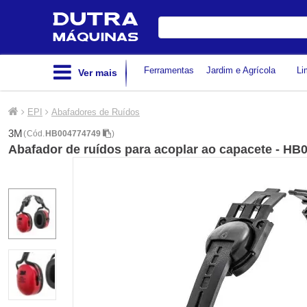
Digite
sua
busca
Ferramentas
Jardim e Agrícola
Li
Ver mais
EPI
Abafadores de Ruídos
3M
(
Cód.
HB004774749
)
Abafador de ruídos para acoplar ao capacete - HB