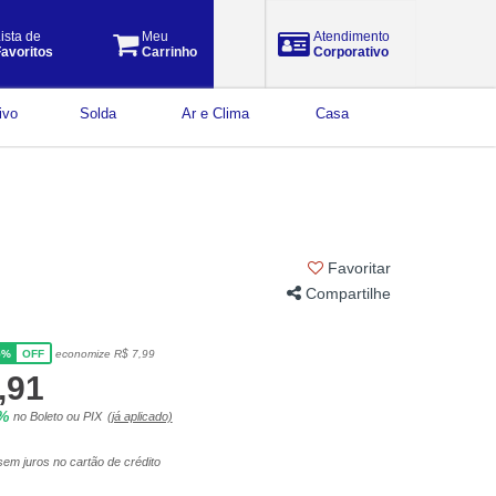
ista de
Meu
Atendimento
avoritos
Carrinho
Corporativo
ivo
Solda
Ar e Clima
Casa
Favoritar
Compartilhe
5%
economize R$ 7,99
OFF
,91
5%
no Boleto ou PIX
(já aplicado)
em juros no cartão de crédito