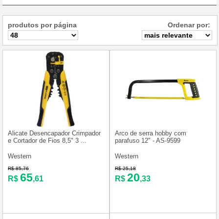
produtos por página
Ordenar por:
Alicate Desencapador Crimpador
Arco de serra hobby com
e Cortador de Fios 8,5" 3 ...
parafuso 12" - AS-9599
Western
Western
R$ 85,76
R$ 25,18
65
20
R$
,61
R$
,33