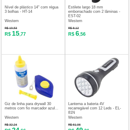
Nível de plástico 14" com régua
Estilete largo 18 mm
3 bolhas - HT-14
emborrachado com 2 lâminas -
EST-02
Western
Western
R$ 19,53
R$ 8,12
15
6
R$
,77
R$
,56
Giz de linha para drywall 30
Lanterna a bateria 4V
metros com fio marcador azul...
recarregável com 12 Leds - EL-
81N
Western
Western
R$ 32,24
R$ 61,06