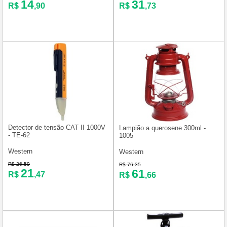
14
31
R$
,90
R$
,73
Detector de tensão CAT II 1000V
Lampião a querosene 300ml -
- TE-62
1005
Western
Western
R$ 26,59
R$ 76,35
21
61
R$
,47
R$
,66