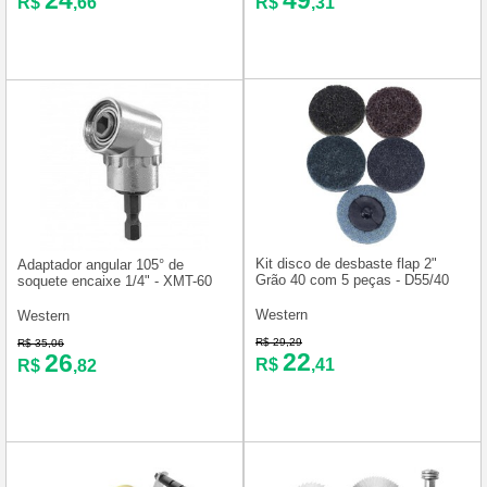
24
49
R$
,66
R$
,31
Kit disco de desbaste flap 2"
Adaptador angular 105° de
Grão 40 com 5 peças - D55/40
soquete encaixe 1/4" - XMT-60
Western
Western
R$ 29,29
R$ 35,06
22
26
R$
,41
R$
,82