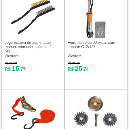
Jogo escova de aço e latão
Ferro de solda 30 watts com
manual com cabo plástico 2
suporte G12/127
peç...
Western
Western
R$ 19,53
R$ 33,65
15
25
R$
,77
R$
,74