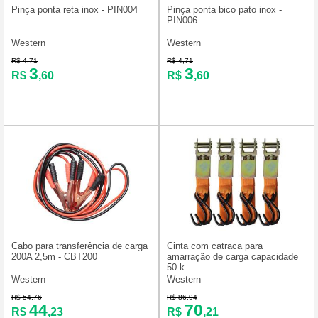
Pinça ponta reta inox - PIN004
Pinça ponta bico pato inox -
PIN006
Western
Western
R$ 4,71
R$ 4,71
3
3
R$
,60
R$
,60
Cabo para transferência de carga
Cinta com catraca para
200A 2,5m - CBT200
amarração de carga capacidade
50 k...
Western
Western
R$ 54,76
R$ 86,94
44
70
R$
,23
R$
,21