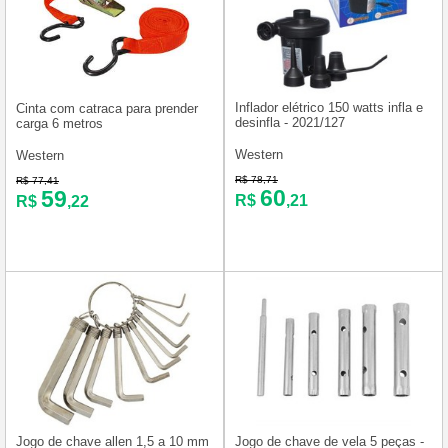
Inflador elétrico 150 watts infla e
Cinta com catraca para prender
desinfla - 2021/127
carga 6 metros
Western
Western
R$ 78,71
R$ 77,41
60
59
R$
,21
R$
,22
Jogo de chave allen 1,5 a 10 mm
Jogo de chave de vela 5 peças -