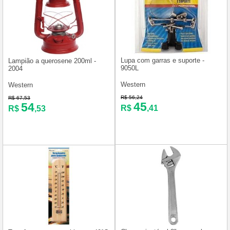
Lupa com garras e suporte -
Lampião a querosene 200ml -
9050L
2004
Western
Western
R$ 56,24
R$ 67,53
45
54
R$
,41
R$
,53