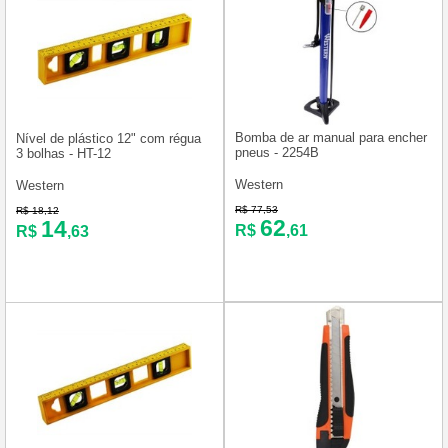
Bomba de ar manual para encher
Nível de plástico 12" com régua
pneus - 2254B
3 bolhas - HT-12
Western
Western
R$ 77,53
R$ 18,12
62
14
R$
,61
R$
,63