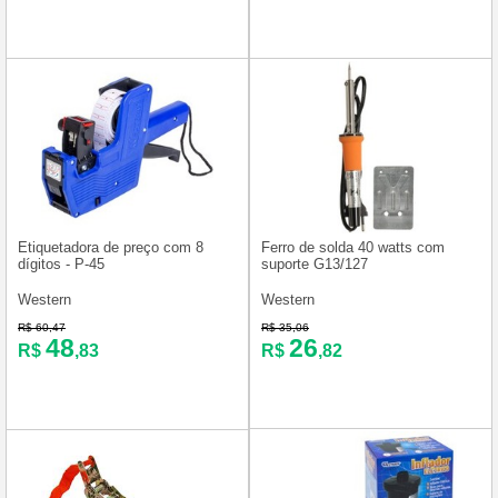
Etiquetadora de preço com 8
Ferro de solda 40 watts com
dígitos - P-45
suporte G13/127
Western
Western
R$ 60,47
R$ 35,06
48
26
R$
,83
R$
,82