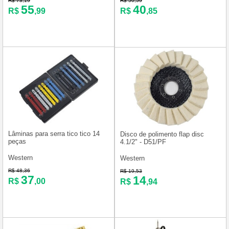
R$ 73,19
R$ 50,59
55
40
R$
,99
R$
,85
Lâminas para serra tico tico 14
Disco de polimento flap disc
peças
4.1/2" - D51/PF
Western
Western
R$ 48,36
R$ 19,53
37
14
R$
,00
R$
,94