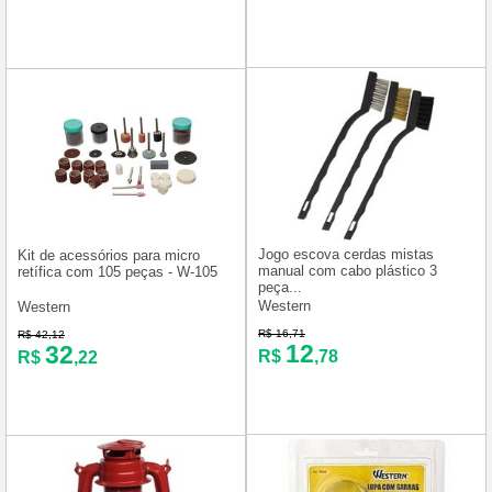
Jogo escova cerdas mistas
Kit de acessórios para micro
manual com cabo plástico 3
retífica com 105 peças - W-105
peça...
Western
Western
R$ 16,71
R$ 42,12
12
32
R$
,78
R$
,22