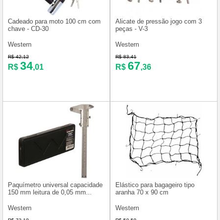
Cadeado para moto 100 cm com
Alicate de pressão jogo com 3
chave - CD-30
peças - V-3
Western
Western
R$ 42,12
R$ 83,41
34
67
R$
,01
R$
,36
Paquímetro universal capacidade
Elástico para bagageiro tipo
150 mm leitura de 0,05 mm...
aranha 70 x 90 cm
Western
Western