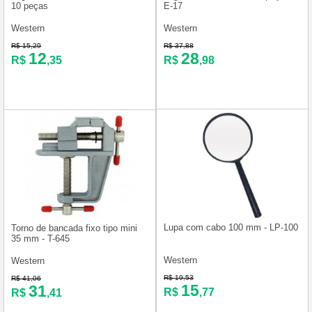
10 peças
E-17
Western
Western
R$ 15,29
R$ 37,88
12
28
R$
,35
R$
,98
Lupa com cabo 100 mm - LP-100
Torno de bancada fixo tipo mini
35 mm - T-645
Western
Western
R$ 19,53
R$ 41,06
15
31
R$
,77
R$
,41