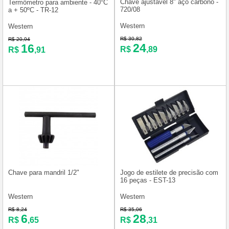
Chave ajustável 8" aço carbono -
Termômetro para ambiente - 40°C
720/08
a + 50ºC - TR-12
Western
Western
R$ 30,82
R$ 20,94
24
16
R$
,89
R$
,91
Chave para mandril 1/2"
Jogo de estilete de precisão com
16 peças - EST-13
Western
Western
R$ 8,24
R$ 35,06
6
28
R$
,65
R$
,31