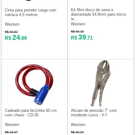
Kit Mini disco de serra e
Cinta para prender carga com
diamantado 54,8mm para micro
catraca 4,5 metros
re...
Western
Western
R$ 49,18
R$ 30,82
39
24
R$
,71
R$
,89
Cadeado para bicicleta 60 cm
Alicate de pressão 7" com
com chave - CD-35
mordente curvo - V-7
Western
Western
R$ 19,47
R$ 39,29