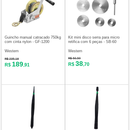
Guincho manual catracado 750kg
Kit mini disco serra para micro
com cinta nylon - GF-1200
retifica com 6 peças - SB-60
Western
Western
R$ 50,59
R$ 235,18
38
189
R$
,70
R$
,91