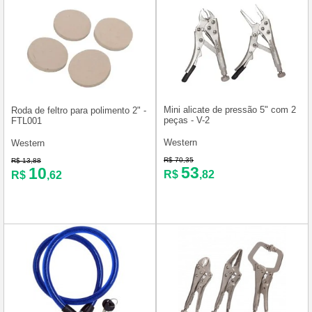
Mini alicate de pressão 5" com 2
Roda de feltro para polimento 2" -
peças - V-2
FTL001
Western
Western
R$ 70,35
R$ 13,88
53
10
R$
,82
R$
,62