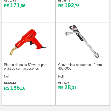
R$ 212,82
R$ 238,71
171
192
R$
,86
R$
,76
Pistola de solda 50 watts para
Chave biela sextavado 12 mm -
plástico com acessórios
400,0006
Noll
Noll
R$ 35,06
R$ 229,29
28
185
R$
,31
R$
,16