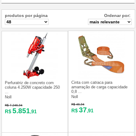
produtos por página
Ordenar por:
Cinta com catraca para
Perfuratriz de concreto com
amarração de carga capacidade
coluna 4.250W capacidade 250
0,8 ...
...
Noll
Noll
R$ 46,94
R$ 7.246,94
37
5.851
R$
,91
R$
,91