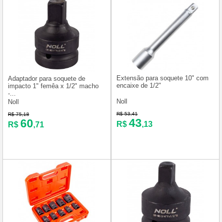
Extensão para soquete 10" com
Adaptador para soquete de
encaixe de 1/2"
impacto 1" femêa x 1/2" macho
-...
Noll
Noll
R$ 53,41
R$ 75,18
43
60
R$
,13
R$
,71