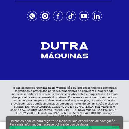
Todas as marcas referidas neste website são ou podem ser marcas comerciais
registradas e protegidas por leis internacionais de copyright e propriedade
industrial e pertencem aos seus respectivos fabricantes e proprietários. As fotos
dos produtos são meramente ilustrativas. Os valores mencionados são validos
somente para compras on-line, vale ressaltar que os preços previstos no site
prevalecem aos demais anunciados em outros meios de comunicação e sites de
buscas. DUTRA MÁQUINAS COMERCIAL E TÉCNICA LTDA, sua matriz com
sede na Av. Serafim Gonçalves Pereira, 340 – Pq. Novo Mundo, São Paulo/SP –
CEP 02179-000. Inscrita no CNPJ sob o nº 50.970.342/0001-02, Inscrição
Estadual 110.721.769.116.
Utilizamos cookies para registrar e melhorar sua experiência de navegação.
Para mais informações, acesse
política de uso de dados
.
B2B