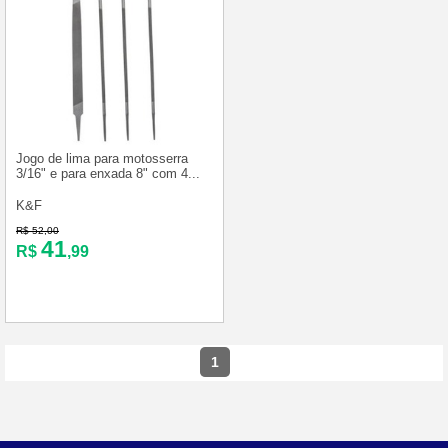
Jogo de lima para motosserra
3/16" e para enxada 8" com 4...
K&F
R$ 52,00
41
R$
,99
1