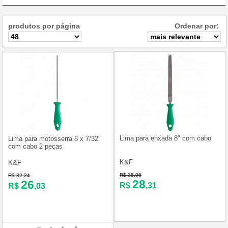
produtos por página
Ordenar por:
Lima para enxada 8" com cabo
Lima para motosserra 8 x 7/32"
com cabo 2 peças
K&F
K&F
R$ 35,06
R$ 32,24
28
26
R$
,31
R$
,03