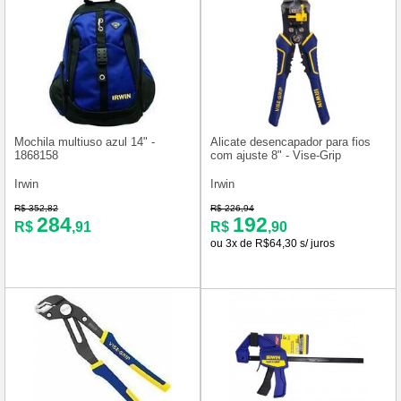
Mochila multiuso azul 14" -
Alicate desencapador para fios
1868158
com ajuste 8" - Vise-Grip
Irwin
Irwin
R$ 352,82
R$ 226,94
284
192
R$
,91
R$
,90
ou 3x de R$64,30 s/ juros