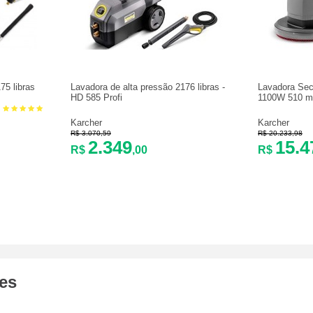
75 libras
Lavadora de alta pressão 2176 libras -
Lavadora Sec
HD 585 Profi
1100W 510 mm
Karcher
Karcher
R$ 3.070,59
R$ 20.233,98
2.349
15.4
R$
,00
R$
ões