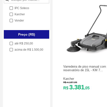
IPC Soteco
Karcher
Vonder
Preço (R$)
até R$ 250,00
acima de R$ 1.500,00
Varredeira de piso manual com
reservatório de 15L - KM 7...
Karcher
R$ 4.187,06
3.381
R$
,05