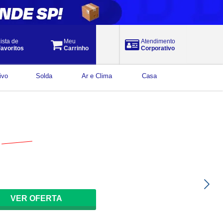
ista de
Meu
Atendimento
avoritos
Carrinho
Corporativo
ivo
Solda
Ar e Clima
Casa
$
3.650,78
por
2.948
,
01
à vista
VER OFERTA