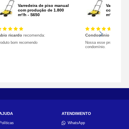
Varredeira de piso manual
Varredeira 
com produção de 1.800
com produç
m²/h - S650
m²/h - S650
abio ricardo
recomenda:
Condomínio
recomend
roduto bom recomendo
Nossa esse produto facili
condomínio.
AJUDA
ATENDIMENTO
Políticas
WhatsApp