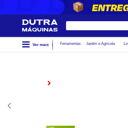
Digite
sua
busca
Ferramentas
Jardim e Agrícola
Li
Ver mais
ASPIRADOR DE PÓ E LÍQU
2.400 WATTS 75 LITROS -
HIPER CLEAN