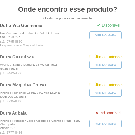
Onde encontro esse produto?
O estoque pode variar diariamente
Dutra Vila Guilherme
Disponível
Rua Amazonas da Silva, 22, Vila Guilherme
VER NO MAPA
Sao Paulo/SP
(11) 2795-8830
Esquina com a Marginal Tietê
Dutra Guarulhos
Últimas unidades
Avenida Santos Dumont, 2870, Cumbica
VER NO MAPA
Guarulhos/SP
(11) 2462-4500
Dutra Mogi das Cruzes
Últimas unidades
Avenida Fernando Costa, 840, Vila Lavinia
VER NO MAPA
Mogi Das Cruzes/SP
(11) 2795-8860
Dutra Atibaia
Indisponível
Avenida Professor Carlos Alberto de Carvalho Pinto, 538,
VER NO MAPA
Alvinopolis
Atibaia/SP
(11) 3777-8456