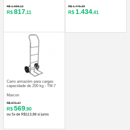
R$ 1.068,12
R$ 1.776,35
817
1.434
R$
,11
R$
,41
Carro armazém para cargas
capacidade de 200 kg - TM-7
Marcon
R$ 670,47
569
R$
,90
ou 5x de R$113,98 s/ juros