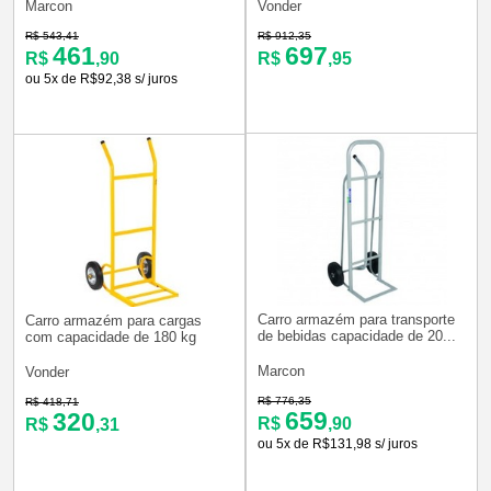
Marcon
Vonder
R$ 543,41
R$ 912,35
461
697
R$
,90
R$
,95
ou 5x de R$92,38 s/ juros
Carro armazém para transporte
Carro armazém para cargas
de bebidas capacidade de 20...
com capacidade de 180 kg
Marcon
Vonder
R$ 776,35
R$ 418,71
659
320
R$
,90
R$
,31
ou 5x de R$131,98 s/ juros