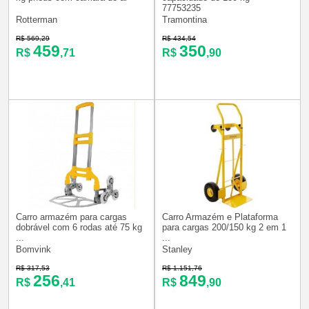
77753235
Rotterman
Tramontina
R$ 569,29
R$ 434,54
459
350
R$
,71
R$
,90
Carro armazém para cargas
Carro Armazém e Plataforma
dobrável com 6 rodas até 75 kg
para cargas 200/150 kg 2 em 1
...
...
Bomvink
Stanley
R$ 317,53
R$ 1.151,76
256
849
R$
,41
R$
,90