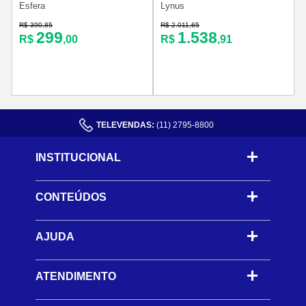
Esfera
Lynus
R
R$ 390,85
R$ 2.011,65
299
1.538
R$
,00
R$
,91
TELEVENDAS:
(11) 2795-8800
INSTITUCIONAL
CONTEÚDOS
-
AJUDA
-
ATENDIMENTO