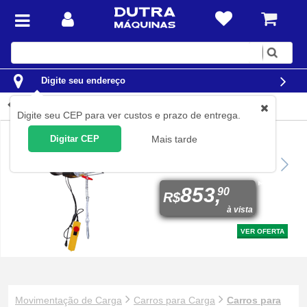
Digite
sua
busca
Digite seu endereço
Carros para Armazém
Digite seu CEP para ver custos e prazo de entrega.
Digitar CEP
Mais tarde
Guincho talha elétrica 300 /
600 kg elevação até 12
metros Prime V2
853,
90
R$
à vista
VER OFERTA
Movimentação de Carga
Carros para Carga
Carros para