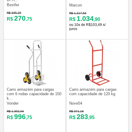
Bestfer
Marcon
R$ 335,29
R$ 1.217,53
270
1.034
R$
,75
R$
,90
ou 10x de R$103,49 s/
juros
Carro armazém para cargas
Carro armazém para cargas
com 6 rodas capacidade de 150
com capacidade de 120 kg
k...
Vonder
Nove54
R$ 1.302,94
R$ 371,18
996
283
R$
,75
R$
,95