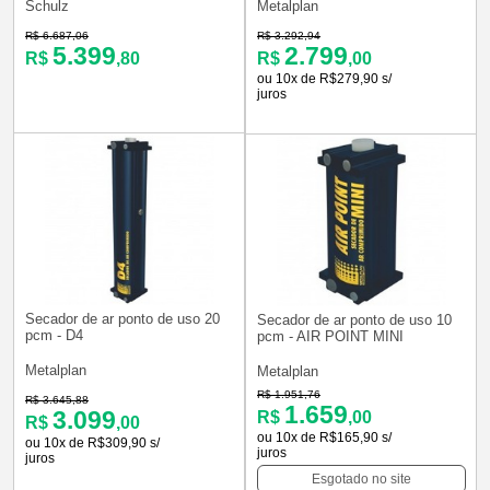
Schulz
Metalplan
R$ 6.687,06
R$ 3.292,94
5.399
2.799
R$
,80
R$
,00
ou 10x de R$279,90 s/
juros
Secador de ar ponto de uso 20
Secador de ar ponto de uso 10
pcm - D4
pcm - AIR POINT MINI
Metalplan
Metalplan
R$ 1.951,76
R$ 3.645,88
1.659
3.099
R$
,00
R$
,00
ou 10x de R$165,90 s/
ou 10x de R$309,90 s/
juros
juros
Esgotado no site