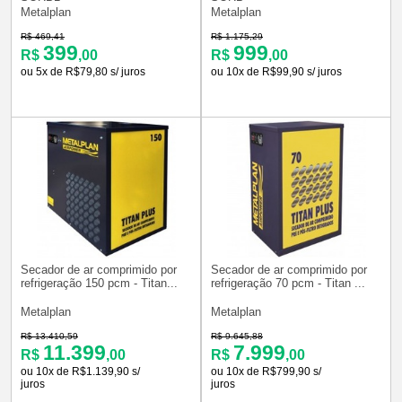
Metalplan
Metalplan
R$ 469,41
R$ 1.175,29
399
999
R$
,00
R$
,00
ou 5x de R$79,80 s/ juros
ou 10x de R$99,90 s/ juros
Secador de ar comprimido por
Secador de ar comprimido por
refrigeração 150 pcm - Titan...
refrigeração 70 pcm - Titan ...
Metalplan
Metalplan
R$ 13.410,59
R$ 9.645,88
11.399
7.999
R$
,00
R$
,00
ou 10x de R$1.139,90 s/
ou 10x de R$799,90 s/
juros
juros