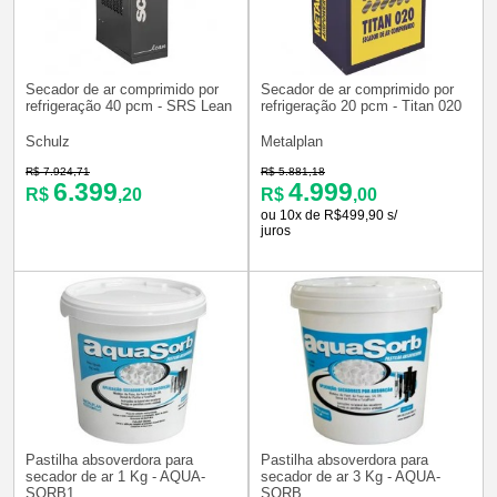
Secador de ar comprimido por
Secador de ar comprimido por
refrigeração 40 pcm - SRS Lean
refrigeração 20 pcm - Titan 020
Schulz
Metalplan
R$ 7.924,71
R$ 5.881,18
6.399
4.999
R$
,20
R$
,00
ou 10x de R$499,90 s/
juros
Pastilha absoverdora para
Pastilha absoverdora para
secador de ar 1 Kg - AQUA-
secador de ar 3 Kg - AQUA-
SORB1
SORB