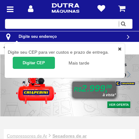
Digite
sua
busca
Digite seu endereço
Secadores de ar
Digite seu CEP para ver custos e prazo de entrega.
Digitar CEP
Mais tarde
Compressor de ar 10 pés
110L 2 hp 140 libras
monofásico - 10/110 RED
2.999,
00
R$
à vista*
VER OFERTA
Compressores de Ar
Secadores de ar