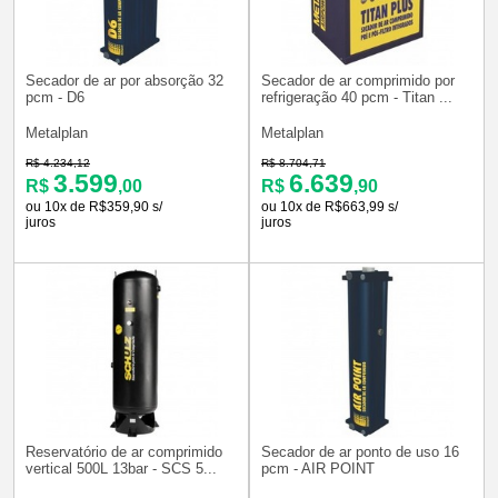
Secador de ar por absorção 32
Secador de ar comprimido por
pcm - D6
refrigeração 40 pcm - Titan ...
Metalplan
Metalplan
R$ 4.234,12
R$ 8.704,71
3.599
6.639
R$
,00
R$
,90
ou 10x de R$359,90 s/
ou 10x de R$663,99 s/
juros
juros
Reservatório de ar comprimido
Secador de ar ponto de uso 16
vertical 500L 13bar - SCS 5...
pcm - AIR POINT